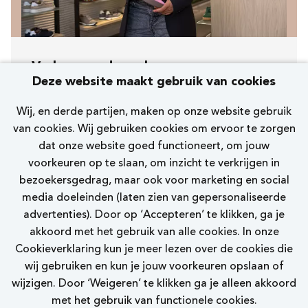
Verkoopmedewerker
Deze website maakt gebruik van cookies
[272] 's Hertogenbosch Markt
Wij, en derde partijen, maken op onze website gebruik
Nelson Premium
van cookies. Wij gebruiken cookies om ervoor te zorgen
dat onze website goed functioneert, om jouw
10 - 15 uur
voorkeuren op te slaan, om inzicht te verkrijgen in
bezoekersgedrag, maar ook voor marketing en social
Bekijk vacature
media doeleinden (laten zien van gepersonaliseerde
advertenties). Door op ‘Accepteren’ te klikken, ga je
akkoord met het gebruik van alle cookies. In onze
Cookieverklaring kun je meer lezen over de cookies die
wij gebruiken en kun je jouw voorkeuren opslaan of
wijzigen. Door ‘Weigeren’ te klikken ga je alleen akkoord
Bekijk meer vacatures
met het gebruik van functionele cookies.