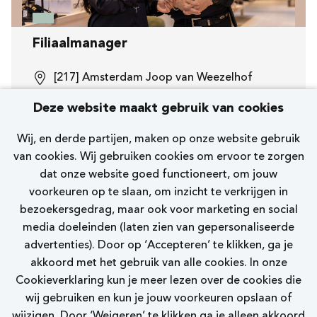
Filiaalmanager
[217] Amsterdam Joop van Weezelhof
Nelson
Deze website maakt gebruik van cookies
32 - 38 uur
Wij, en derde partijen, maken op onze website gebruik
van cookies. Wij gebruiken cookies om ervoor te zorgen
Bekijk vacature
dat onze website goed functioneert, om jouw
voorkeuren op te slaan, om inzicht te verkrijgen in
bezoekersgedrag, maar ook voor marketing en social
media doeleinden (laten zien van gepersonaliseerde
advertenties). Door op ‘Accepteren’ te klikken, ga je
akkoord met het gebruik van alle cookies. In onze
Cookieverklaring kun je meer lezen over de cookies die
Bekijk meer vacatures
wij gebruiken en kun je jouw voorkeuren opslaan of
wijzigen. Door ‘Weigeren’ te klikken ga je alleen akkoord