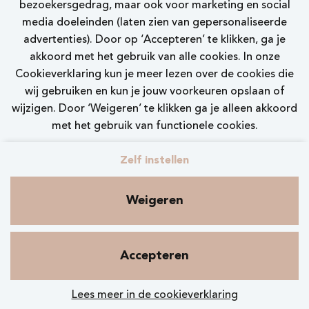
bezoekersgedrag, maar ook voor marketing en social
Bekijk vacature
media doeleinden (laten zien van gepersonaliseerde
advertenties). Door op ‘Accepteren’ te klikken, ga je
akkoord met het gebruik van alle cookies. In onze
Cookieverklaring kun je meer lezen over de cookies die
wij gebruiken en kun je jouw voorkeuren opslaan of
wijzigen. Door ‘Weigeren’ te klikken ga je alleen akkoord
Call-to-action bij meer vacatures
met het gebruik van functionele cookies.
Zelf instellen
Weigeren
Contact
Privacy
Cookies
Nelson.nl
Accepteren
Lees meer in de cookieverklaring