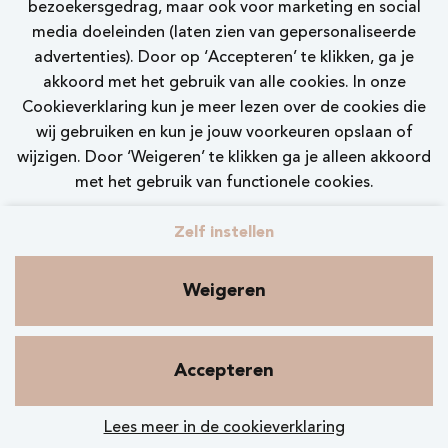
bezoekersgedrag, maar ook voor marketing en social
Bekijk vacature
media doeleinden (laten zien van gepersonaliseerde
advertenties). Door op ‘Accepteren’ te klikken, ga je
akkoord met het gebruik van alle cookies. In onze
Cookieverklaring kun je meer lezen over de cookies die
wij gebruiken en kun je jouw voorkeuren opslaan of
wijzigen. Door ‘Weigeren’ te klikken ga je alleen akkoord
Call-to-action bij meer vacatures
met het gebruik van functionele cookies.
Zelf instellen
Weigeren
Contact
Privacy
Cookies
Nelson.nl
Accepteren
Lees meer in de cookieverklaring