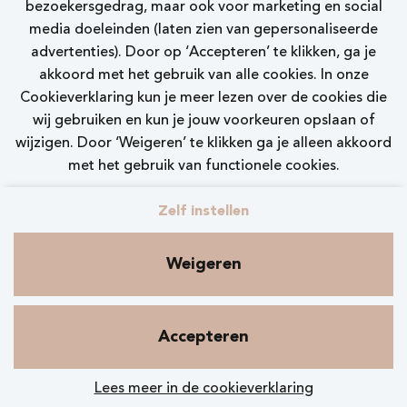
bezoekersgedrag, maar ook voor marketing en social
Bekijk vacature
media doeleinden (laten zien van gepersonaliseerde
advertenties). Door op ‘Accepteren’ te klikken, ga je
akkoord met het gebruik van alle cookies. In onze
Cookieverklaring kun je meer lezen over de cookies die
wij gebruiken en kun je jouw voorkeuren opslaan of
wijzigen. Door ‘Weigeren’ te klikken ga je alleen akkoord
Call-to-action bij meer vacatures
met het gebruik van functionele cookies.
Zelf instellen
Weigeren
Contact
Privacy
Cookies
Nelson.nl
Accepteren
Lees meer in de cookieverklaring